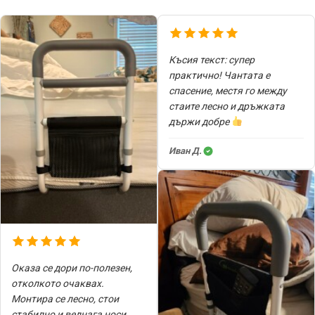
Късия текст: супер
практично! Чантата е
спасение, местя го между
стаите лесно и дръжката
държи добре
Иван Д.
Оказа се дори по-полезен,
отколкото очаквах.
Монтира се лесно, стои
стабилно и веднага носи