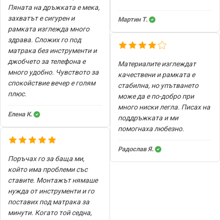
Пяната на дръжката е мека,
захватът е сигурен и
Мартин Т.
рамката изглежда много
здрава. Сложих го под
матрака без инструменти и
джобчето за телефона е
Материалите изглеждат
много удобно. Чувството за
качествени и рамката е
спокойствие вечер е голям
стабилна, но упътването
плюс.
може да е по-добро при
много ниски легла. Писах на
Елена К.
поддръжката и ми
помогнаха любезно.
Радослав Я.
Поръчах го за баща ми,
който има проблеми със
ставите. Монтажът нямаше
нужда от инструменти и го
поставих под матрака за
минути. Когато той седна,