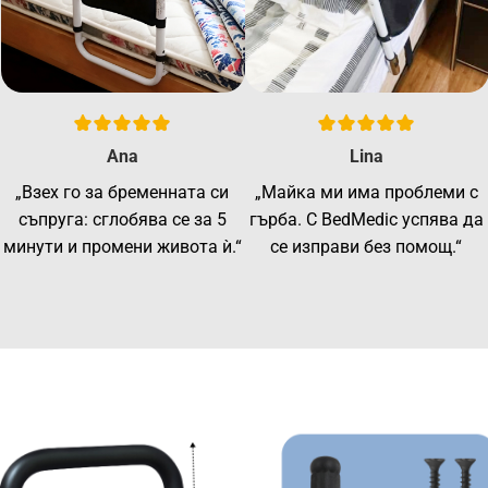
Ana
Lina
„Взех го за бременната си
„Майка ми има проблеми с
съпруга: сглобява се за 5
гърба. С BedMedic успява да
минути и промени живота ѝ.“
се изправи без помощ.“