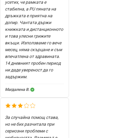
усетих, че рамката е
стабилна, а PU пяната на
дръжката е приятна на
допир. Чантата държи
книжката и дистанционното
и това улесни грижите
вкъщи. Използваме го вече
месец, няма скърцане и съм
впечатлена от здравината.
14 дневният пробен период
ни даде увереност да го
задържим.
Магдалена В.
За случайна помощ става,
но не бих разчитала при
сериозни проблеми с
мобилността. Размерът е