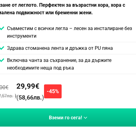
зане от леглото. Перфектен за възрастни хора, хора с
малена подвижност или бременни жени.
Съвместим с всички легла – лесен за инсталиране без
инструменти
Здрава стоманена лента и дръжка от PU пяна
Включва чанта за съхранение, за да държите
необходимите неща под ръка
29,99
€
,00
€
-45%
7,57
лв.
)
(
58,66
лв.
)
Вземи го сега!