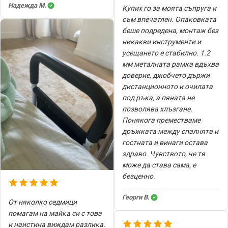
Надежда М.
Купих го за моята съпруга и
съм впечатлен. Опаковката
беше подредена, монтаж без
никакви инструменти и
усещането е стабилно. 1.2
мм металната рамка вдъхва
доверие, джобчето държи
дистанционното и очилата
под ръка, а пяната не
позволява хлъзгане.
Понякога преместваме
дръжката между спалнята и
гостната и винаги остава
здраво. Чувството, че тя
може да става сама, е
безценно.
Георги В.
От няколко седмици
помагам на майка си с това
и наистина виждам разлика.