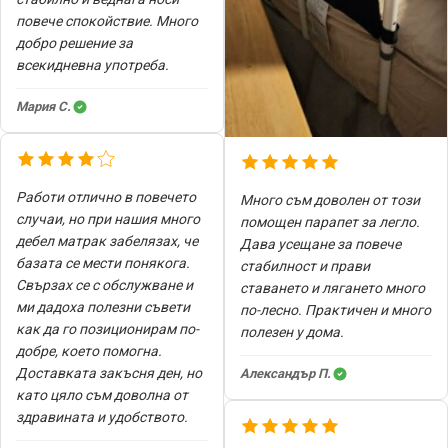
повече спокойствие. Много
добро решение за
всекидневна употреба.
Мария С.
Работи отлично в повечето
Много съм доволен от този
случаи, но при нашия много
помощен парапет за легло.
дебел матрак забелязах, че
Дава усещане за повече
базата се мести понякога.
стабилност и прави
Свързах се с обслужване и
ставането и лягането много
ми дадоха полезни съвети
по-лесно. Практичен и много
как да го позиционирам по-
полезен у дома.
добре, което помогна.
Доставката закъсня ден, но
Александър П.
като цяло съм доволна от
здравината и удобството.