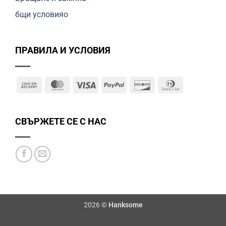
бщи условияо
ПРАВИЛА И УСЛОВИЯ
Cash
MasterCard
Visa
PayPal
Discover
Dinners
On
Club
Delivery
СВЪРЖЕТЕ СЕ С НАС
2026 ©
Hanksome