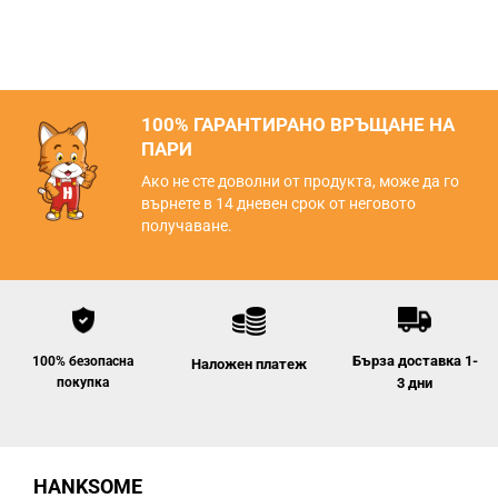
100% ГАРАНТИРАНО ВРЪЩАНЕ НА
ПАРИ
Ако не сте доволни от продукта, може да го
върнете в 14 дневен срок от неговото
получаване.
Бърза доставка 1-
100% безопасна
Наложен платеж
покупка
3 дни
HANKSOME