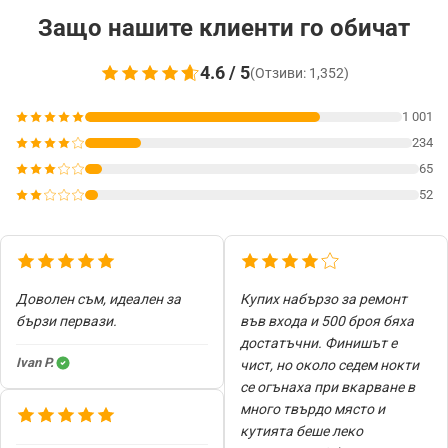
Защо нашите клиенти го обичат
4.6 / 5
(Отзиви: 1,352)
1 001
234
65
52
Доволен съм, идеален за
Купих набързо за ремонт
бързи первази.
във входа и 500 броя бяха
достатъчни. Финишът е
Ivan P.
чист, но около седем нокти
се огънаха при вкарване в
много твърдо място и
кутията беше леко