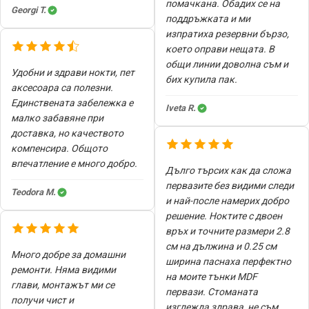
помачкана. Обадих се на
Georgi T.
поддръжката и ми
изпратиха резервни бързо,
което оправи нещата. В
общи линии доволна съм и
Удобни и здрави нокти, пет
бих купила пак.
аксесоара са полезни.
Единствената забележка е
Iveta R.
малко забавяне при
доставка, но качеството
компенсира. Общото
впечатление е много добро.
Дълго търсих как да сложа
первазите без видими следи
Teodora M.
и най-после намерих добро
решение. Ноктите с двоен
връх и точните размери 2.8
см на дължина и 0.25 см
Много добре за домашни
ширина паснаха перфектно
ремонти. Няма видими
на моите тънки MDF
глави, монтажът ми се
первази. Стоманата
получи чист и
изглежда здрава, не съм