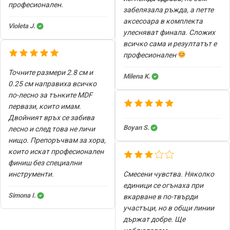
професионален.
забелязала ръжда, а петте
аксесоара в комплекта
Violeta J.
улесняват финала. Сложих
всичко сама и резултатът е
професионален
Точните размери 2.8 см и
Milena K.
0.25 см направиха всичко
по-лесно за тънките MDF
первази, които имам.
Двойният връх се забива
Boyan S.
лесно и след това не личи
нищо. Препоръчвам за хора,
които искат професионален
финиш без специални
инструменти.
Смесени чувства. Няколко
единици се огънаха при
Simona I.
вкарване в по-твърди
участъци, но в общи линии
държат добре. Ще