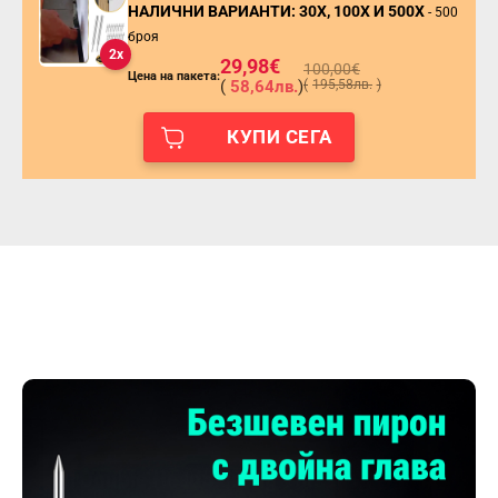
НАЛИЧНИ ВАРИАНТИ: 30X, 100X И 500X
- 500
броя
2x
29,98
€
100,00
€
Цена на пакета:
(
58,64
лв.
)
(
195,58
лв.
)
КУПИ СЕГА