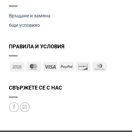
Връщане и замяна
бщи условияо
ПРАВИЛА И УСЛОВИЯ
Cash
MasterCard
Visa
PayPal
Discover
Dinners
On
Club
Delivery
СВЪРЖЕТЕ СЕ С НАС