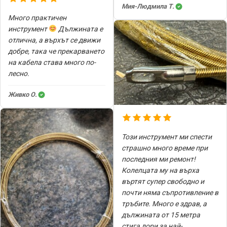
Мия-Людмила Т.
Много практичен
инструмент
Дължината е
отлична, а върхът се движи
добре, така че прекарването
на кабела става много по-
лесно.
Живко О.
Този инструмент ми спести
страшно много време при
последния ми ремонт!
Колелцата му на върха
въртят супер свободно и
почти няма съпротивление в
тръбите. Много е здрав, а
дължината от 15 метра
стига дори за най-