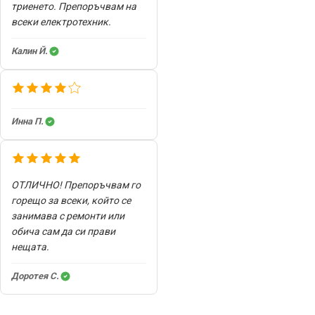
триенето. Препоръчвам на
всеки електротехник.
Калин Й.
Инна П.
ОТЛИЧНО! Препоръчвам го
горещо за всеки, който се
занимава с ремонти или
обича сам да си прави
нещата.
Доротея С.