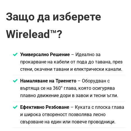
Защо да изберете
Wirelead™?
Универсално Решение
– Идеално за
прокарване на кабели от пода до тавана, през
стени, окачени тавани и електрически канали.
Намаляване на Триенето
– Оборудван с
въртяща се на 360° глава, която осигурява
плавно движение дори в завои и тесни ъгли.
Ефективно Резбоване
– Куката с плоска глава
и широка отвореност позволява лесно
свързване на един или повече проводници.