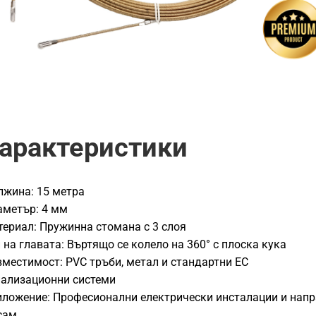
арактеристики
жина: 15 метра
аметър: 4 мм
ериал: Пружинна стомана с 3 слоя
 на главата: Въртящо се колело на 360° с плоска кука
местимост: PVC тръби, метал и стандартни ЕС
ализационни системи
ложение: Професионални електрически инсталации и нап
сам