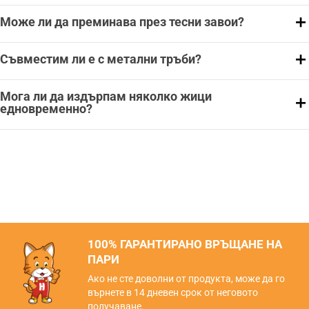
Може ли да преминава през тесни завои?
Съвместим ли е с метални тръби?
Мога ли да издърпам няколко жици
едновременно?
100% ГАРАНТИРАНО ВРЪЩАНЕ НА
ПАРИ
Ако не сте доволни от продукта, може да го
върнете в 14 дневен срок от неговото
получаване.