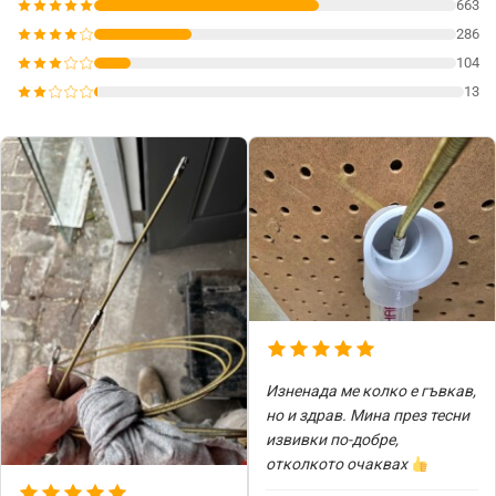
663
286
104
13
Изненада ме колко е гъвкав,
но и здрав. Мина през тесни
извивки по-добре,
отколкото очаквах