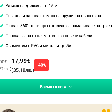
Удължена дължина от 15 м
Гъвкава и здрава стоманена пружинна сърцевина
Глава с 360° въртящо се колело за намаляване на трие
Плоска глава с голям отвор за повече кабели
Съвместим с PVC и метални тръби
17,99
€
,00
€
-40%
67
лв.
)
(
35,19
лв.
)
Вземи го сега!