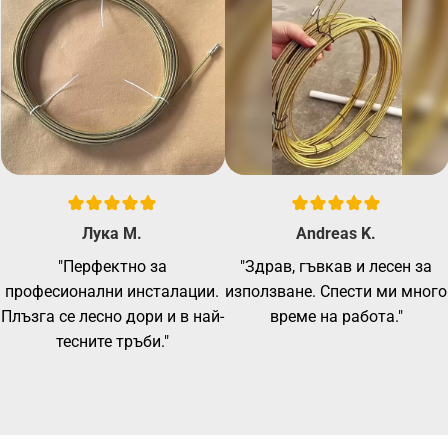
Лука М.
Andreas K.
"Перфектно за
"Здрав, гъвкав и лесен за
професионални инсталации.
използване. Спести ми много
Плъзга се лесно дори и в най-
време на работа."
тесните тръби."