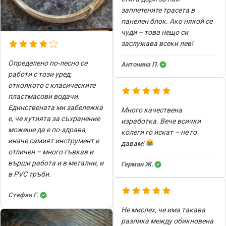
заплетените трасета в
панелен блок. Ако някой се
чуди – това нещо си
заслужава всеки лев!
Определено по-лесно се
Антонина П.
работи с този уред,
отколкото с класическите
пластмасови водачи.
Единствената ми забележка
Много качествена
е, че кутията за съхранение
изработка. Вече всички
можеше да е по-здрава,
колеги го искат – не го
иначе самият инструмент е
давам!
отличен – много гъвкав и
върши работа и в метални, и
Герман Ж.
в PVC тръби.
Стефан Г.
Не мислех, че има такава
разлика между обикновена