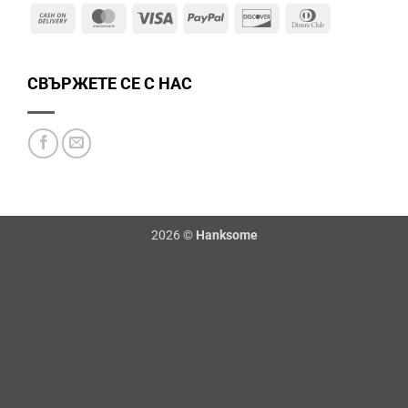
Cash
MasterCard
Visa
PayPal
Discover
Dinners
On
Club
Delivery
СВЪРЖЕТЕ СЕ С НАС
2026 ©
Hanksome