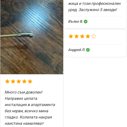
жица и този професионален
уред. Заслужено 5 звезди!
Вълко В.
Андрей Л.
Много съм доволен!
Направих цялата
инсталация в апартамента
без нерви, всичко мина
гладко. Колелата накрая
наистина намаляват